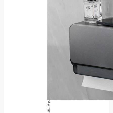
成
都
现
在