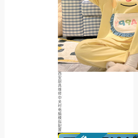
西
安
厨
具
维
修
中
关
村
电
脑
模
拟
配
置