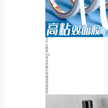
为
什
么
都
改
3uz
发
动
机
婚
礼
祝
福
语
视
频
简
短