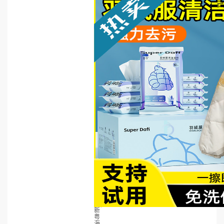
新
粤
海