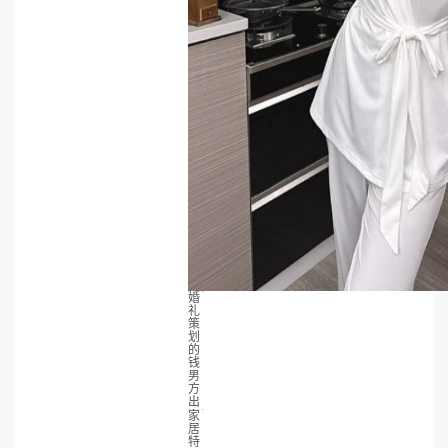
婚
礼
策
划
的
钱
男
方
出
家
居
特