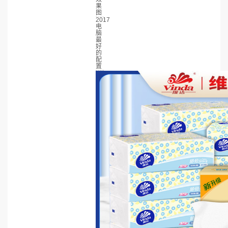
果
图
2017
电
脑
最
好
的
配
置