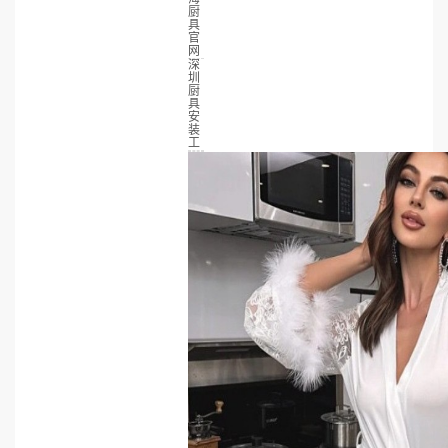
厨
具
官
网
深
圳
厨
具
安
装
工