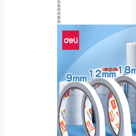
色
装
修
效
果
图