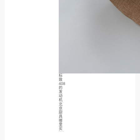
标
致
408
的
发
动
机
北
京
厨
具
哪
里
买