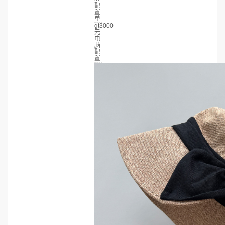
配
置
单
gt3000
元
电
脑
配
置