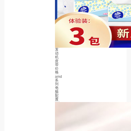
发
动
机
皮
带
价
格
amd
系
列
电
脑
配
置