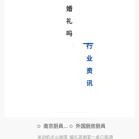
婚
礼
吗
行
业
资
讯
南京厨具公
外国厨房厨具
司排行
发动机点火故障
婚礼答谢宴一桌几瓶酒