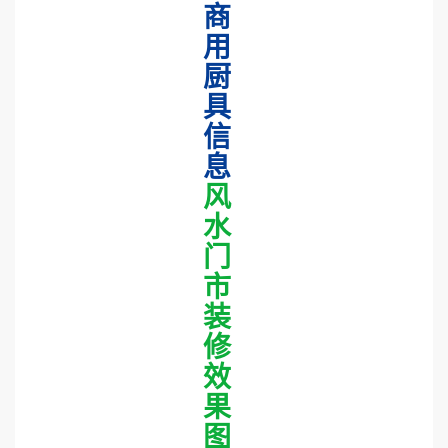
商
用
厨
具
信
息
风
水
门
市
装
修
效
果
图