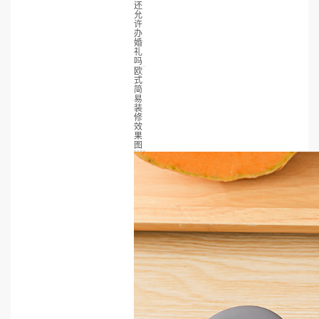
还
允
许
办
婚
礼
吗
欧
式
简
易
装
修
效
果
图