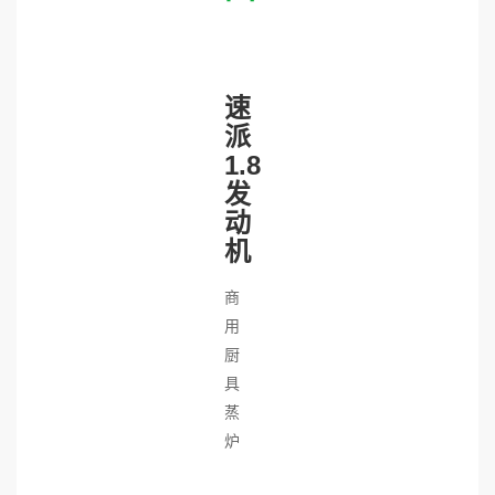
速
派
1.8
发
动
机
商
用
厨
具
蒸
炉