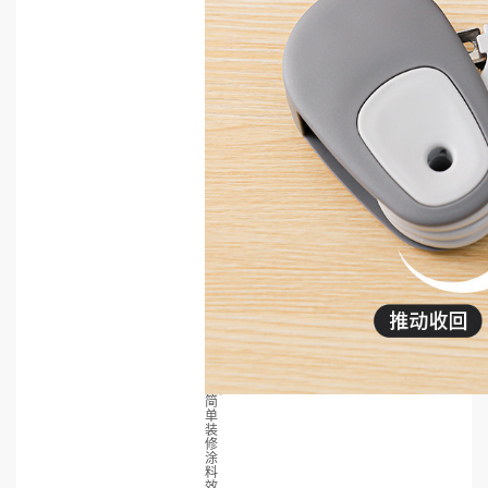
简
单
装
修
涂
料
效