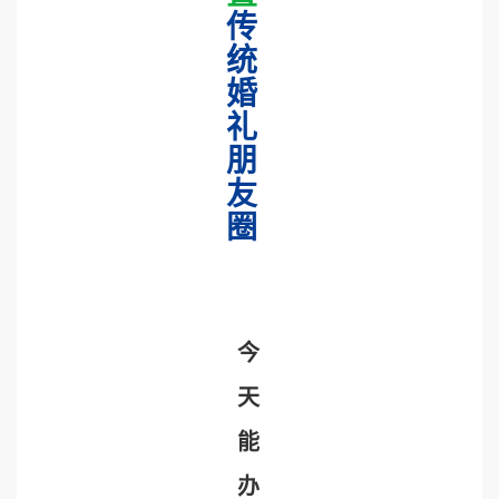
传
统
婚
礼
朋
友
圈
今
天
能
办