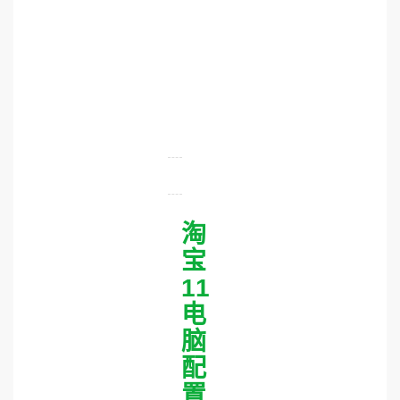
淘
宝
11
电
脑
配
置